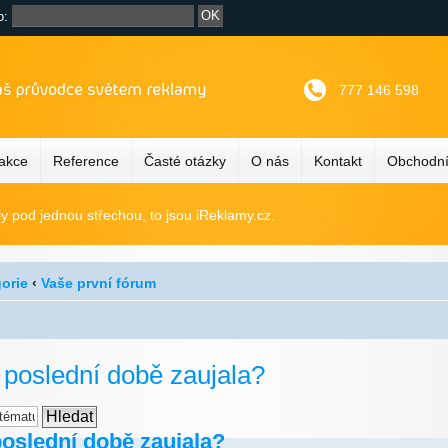
o:
777 146 598
 akce
Reference
Časté otázky
O nás
Kontakt
Obchodní
ly pod jednou střechou, to jsou iReklamy.cz.
gorie
‹
Vaše první fórum
 poslední době zaujala?
oslední době zaujala?