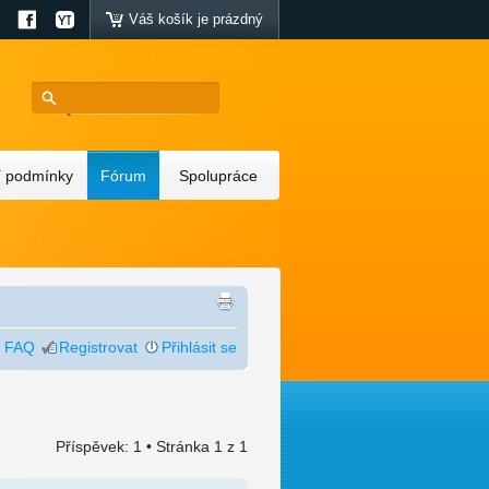
Váš košík je prázdný
 podmínky
Fórum
Spolupráce
FAQ
Registrovat
Přihlásit se
Příspěvek: 1 • Stránka
1
z
1