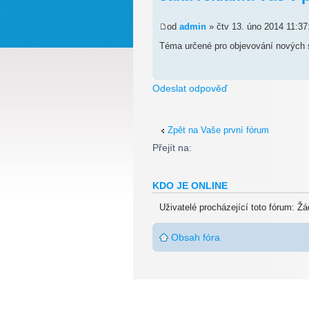
od
admin
» čtv 13. úno 2014 11:37
Téma určené pro objevování nových s
Odeslat odpověď
Zpět na Vaše první fórum
Přejít na:
KDO JE ONLINE
Uživatelé procházející toto fórum: Žá
Obsah fóra