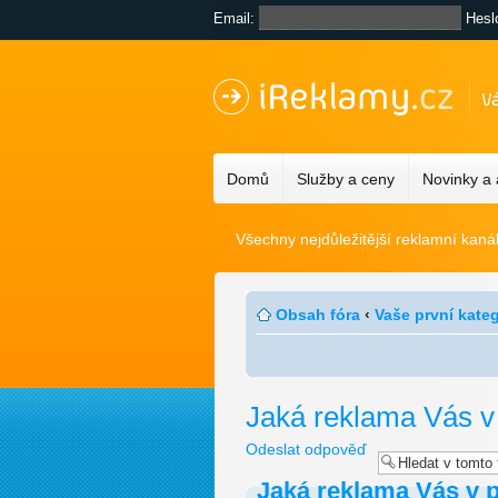
Email:
Hesl
Domů
Služby a ceny
Novinky a
Všechny nejdůležitější reklamní kaná
Obsah fóra
‹
Vaše první kate
Jaká reklama Vás v
Odeslat odpověď
Jaká reklama Vás v p