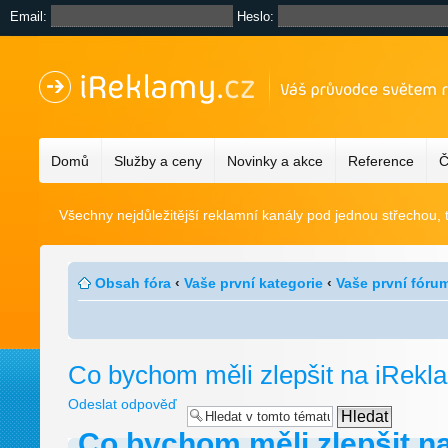
Email:
Heslo:
Domů
Služby a ceny
Novinky a akce
Reference
Č
Všechny nejdůležitější reklamní kanály pod jednou střechou, 
Obsah fóra
‹
Vaše první kategorie
‹
Vaše první fóru
Co bychom měli zlepšit na iRek
Odeslat odpověď
Co bychom měli zlepšit n