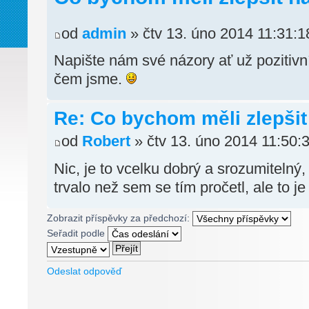
od
admin
» čtv 13. úno 2014 11:31:1
Napište nám své názory ať už pozitivn
čem jsme.
Re: Co bychom měli zlepši
od
Robert
» čtv 13. úno 2014 11:50:
Nic, je to vcelku dobrý a srozumitelný
trvalo než sem se tím pročetl, ale to j
Zobrazit příspěvky za předchozí:
Seřadit podle
Odeslat odpověď