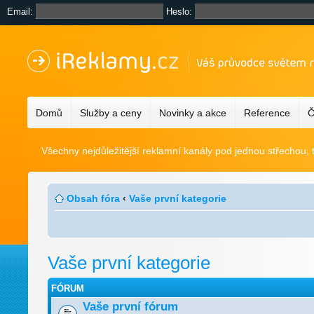
Email:
Heslo:
Domů
Služby a ceny
Novinky a akce
Reference
Č
Všechny nejdůležitější reklamní kanály pod jednou střechou, 
Obsah fóra
‹
Vaše první kategorie
Vaše první kategorie
FÓRUM
Vaše první fórum