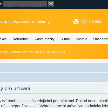
o:
777 146 598
 akce
Reference
Časté otázky
O nás
Kontakt
Obchodní
ly pod jednou střechou, to jsou iReklamy.cz.
y pro užívání
.cz“ souhlasíte s následujícími podmínkami. Pokud nesouhlasít
 něj a nepoužívejte jej. Vyhrazujeme si právo tyto podmínky kd