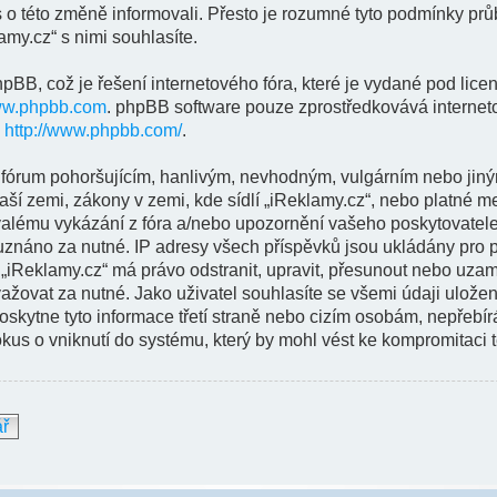
 o této změně informovali. Přesto je rozumné tyto podmínky p
my.cz“ s nimi souhlasíte.
BB, což je řešení internetového fóra, které je vydané pod licen
w.phpbb.com
. phpBB software pouze zprostředkovává interneto
:
http://www.phpbb.com/
.
 fórum pohoršujícím, hanlivým, nevhodným, vulgárním nebo jiný
ší zemi, zákony v zemi, kde sídlí „iReklamy.cz“, nebo platné m
alému vykázání z fóra a/nebo upozornění vašeho poskytovatele
uznáno za nutné. IP adresy všech příspěvků jsou ukládány pro p
e „iReklamy.cz“ má právo odstranit, upravit, přesunout nebo uz
ažovat za nutné. Jako uživatel souhlasíte se všemi údaji ulože
skytne tyto informace třetí straně nebo cizím osobám, nepřebí
kus o vniknutí do systému, který by mohl vést ke kompromitaci t
ář