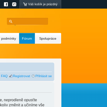
Váš košík je prázdný
 podmínky
Fórum
Spolupráce
FAQ
Registrovat
Přihlásit se
e, neprodleně opusťte
ykoliv změnit a učiníme vše