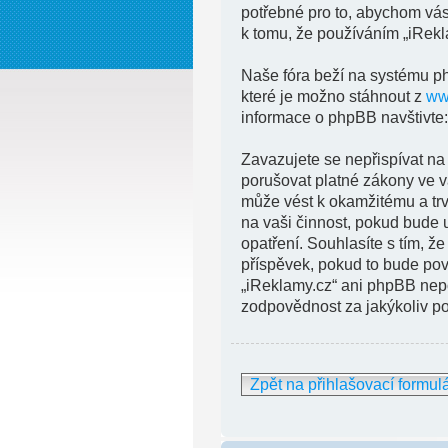
potřebné pro to, abychom vás
k tomu, že používáním „iRekla
Naše fóra beží na systému php
které je možno stáhnout z
ww
informace o phpBB navštivte
Zavazujete se nepřispívat na
porušovat platné zákony ve va
může vést k okamžitému a trv
na vaši činnost, pokud bude 
opatření. Souhlasíte s tím, ž
příspěvek, pokud to bude pov
„iReklamy.cz“ ani phpBB nepo
zodpovědnost za jakýkoliv po
Zpět na přihlašovací formul