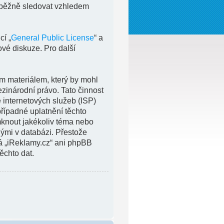
růběžně sledovat vzhledem
cí „
General Public License
“ a
vé diskuze. Pro další
m materiálem, který by mohl
ezinárodní právo. Tato činnost
 internetových služeb (ISP)
řípadné uplatnění těchto
amknout jakékoliv téma nebo
nými v databázi. Přestože
rá „iReklamy.cz“ ani phpBB
ěchto dat.