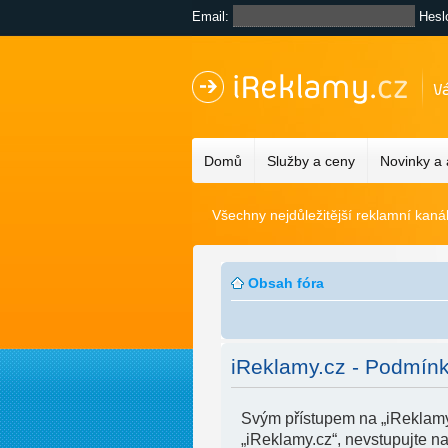
Email:
Hesl
Domů
Služby a ceny
Novinky a
Všechny nejdůležitější reklamní kaná
Obsah fóra
iReklamy.cz - Podmínk
Svým přístupem na „iReklamy
„iReklamy.cz“, nevstupujte na