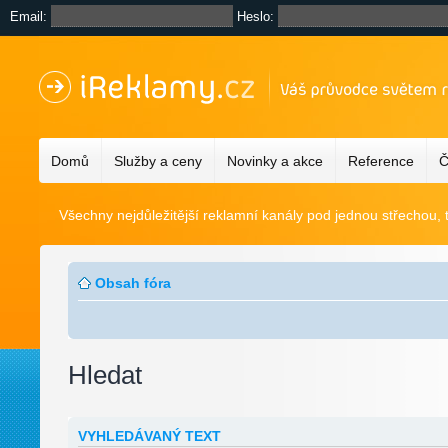
Email:
Heslo:
Domů
Služby a ceny
Novinky a akce
Reference
Č
Všechny nejdůležitější reklamní kanály pod jednou střechou, 
Obsah fóra
Hledat
VYHLEDÁVANÝ TEXT