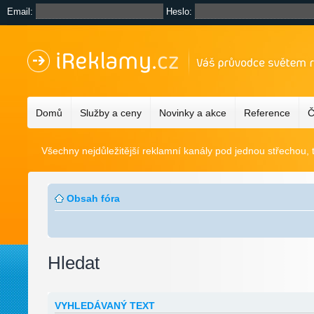
Email:
Heslo:
Domů
Služby a ceny
Novinky a akce
Reference
Č
Všechny nejdůležitější reklamní kanály pod jednou střechou, 
Obsah fóra
Hledat
VYHLEDÁVANÝ TEXT