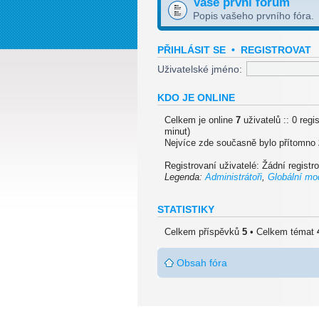
Vaše první fórum
Popis vašeho prvního fóra.
PŘIHLÁSIT SE
•
REGISTROVAT
Uživatelské jméno:
KDO JE ONLINE
Celkem je online
7
uživatelů :: 0 regi
minut)
Nejvíce zde současně bylo přítomno
Registrovaní uživatelé: Žádní registr
Legenda:
Administrátoři
,
Globální mod
STATISTIKY
Celkem příspěvků
5
• Celkem témat
Obsah fóra