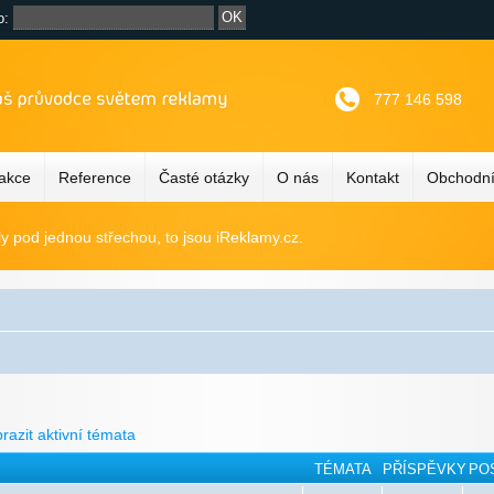
o:
777 146 598
 akce
Reference
Časté otázky
O nás
Kontakt
Obchodní
ly pod jednou střechou, to jsou iReklamy.cz.
razit aktivní témata
TÉMATA
PŘÍSPĚVKY
PO