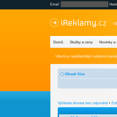
Email:
Hesl
Domů
Služby a ceny
Novinky a
Všechny nejdůležitější reklamní kaná
Obsah fóra
Vyhledat témata bez odpovědí
•
Zob
VAŠE PRVNÍ KATEGORIE