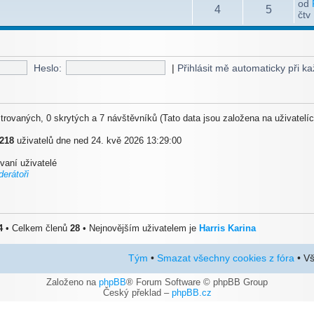
od
4
5
čtv
Heslo:
|
Přihlásit mě automaticky při 
strovaných, 0 skrytých a 7 návštěvníků (Tato data jsou založena na uživatelích
218
uživatelů dne ned 24. kvě 2026 13:29:00
ovaní uživatelé
erátoři
4
• Celkem členů
28
• Nejnovějším uživatelem je
Harris Karina
Tým
•
Smazat všechny cookies z fóra
• Vš
Založeno na
phpBB
® Forum Software © phpBB Group
Český překlad –
phpBB.cz